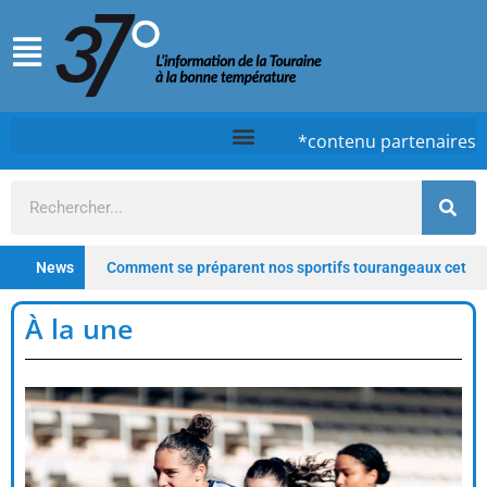
*contenu partenaires
News
Comment se préparent nos sportifs tourangeaux cet
été ?
Chez Case, à Tours, la cuisine d’un timide
À la une
qui ose
Tours : De la clinique au lieu hybride,
Saint-Gatien poursuit sa transformation
Depuis
les Deux-Lions à Tours, Starway veut rester un fleuron du
vélo électrique français
Profitez de l’été pour