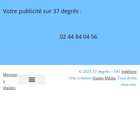
Votre publicité sur 37 degrés :
02 44 84 04 56
© 2025 37 degrés – SAS
Indéloire
Mention
Une création
Happy Média
. Tous droits
s
réservés.
légales