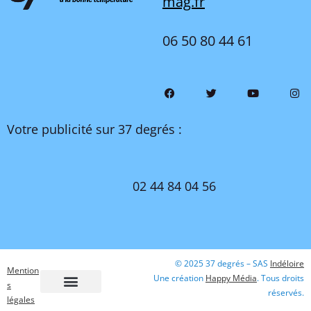
mag.fr
06 50 80 44 61
Votre publicité sur 37 degrés :
02 44 84 04 56
© 2025 37 degrés – SAS
Indéloire
Mention
Une création
Happy Média
. Tous droits
s
réservés.
légales