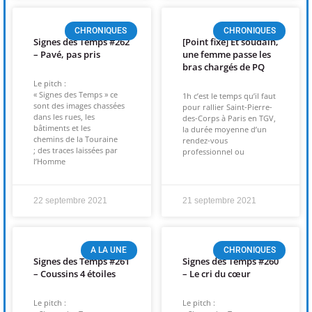
CHRONIQUES
CHRONIQUES
Signes des Temps #262
[Point fixe] Et soudain,
– Pavé, pas pris
une femme passe les
bras chargés de PQ
Le pitch :
« Signes des Temps » ce
1h c’est le temps qu’il faut
sont des images chassées
pour rallier Saint-Pierre-
dans les rues, les
des-Corps à Paris en TGV,
bâtiments et les
la durée moyenne d’un
chemins de la Touraine
rendez-vous
; des traces laissées par
professionnel ou
l’Homme
22 septembre 2021
21 septembre 2021
A LA UNE
CHRONIQUES
Signes des Temps #261
Signes des Temps #260
– Coussins 4 étoiles
– Le cri du cœur
Le pitch :
Le pitch :