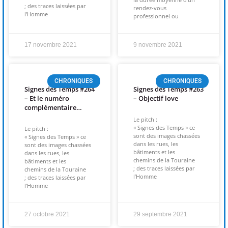
; des traces laissées par
rendez-vous
l’Homme
professionnel ou
17 novembre 2021
9 novembre 2021
CHRONIQUES
CHRONIQUES
Signes des Temps #264
Signes des Temps #263
– Et le numéro
– Objectif love
complémentaire…
Le pitch :
« Signes des Temps » ce
Le pitch :
sont des images chassées
« Signes des Temps » ce
dans les rues, les
sont des images chassées
bâtiments et les
dans les rues, les
chemins de la Touraine
bâtiments et les
; des traces laissées par
chemins de la Touraine
l’Homme
; des traces laissées par
l’Homme
27 octobre 2021
29 septembre 2021