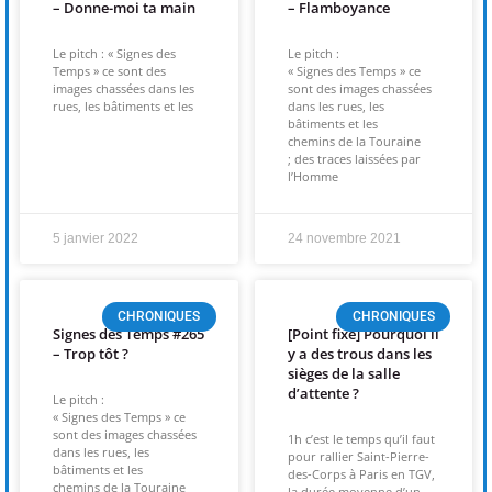
– Donne-moi ta main
– Flamboyance
(re)découvrir le CCC OD
« On veut mettre le feu à
Le pitch : « Signes des
Le pitch :
Temps » ce sont des
« Signes des Temps » ce
Tonnellé » : le nouveau président de l’US Tours Rugby voit
images chassées dans les
sont des images chassées
rues, les bâtiments et les
dans les rues, les
bâtiments et les
grand
chemins de la Touraine
; des traces laissées par
l’Homme
5 janvier 2022
24 novembre 2021
CHRONIQUES
CHRONIQUES
Signes des Temps #265
[Point fixe] Pourquoi il
– Trop tôt ?
y a des trous dans les
sièges de la salle
d’attente ?
Le pitch :
« Signes des Temps » ce
sont des images chassées
1h c’est le temps qu’il faut
dans les rues, les
pour rallier Saint-Pierre-
bâtiments et les
des-Corps à Paris en TGV,
chemins de la Touraine
la durée moyenne d’un