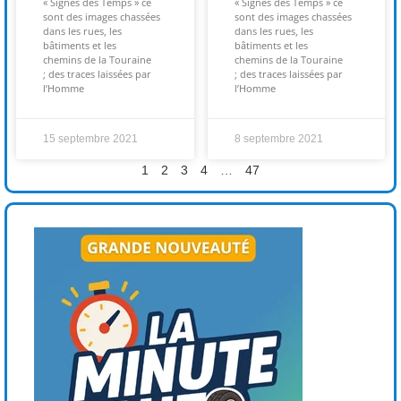
« Signes des Temps » ce
« Signes des Temps » ce
sont des images chassées
sont des images chassées
dans les rues, les
dans les rues, les
bâtiments et les
bâtiments et les
chemins de la Touraine
chemins de la Touraine
; des traces laissées par
; des traces laissées par
l’Homme
l’Homme
15 septembre 2021
8 septembre 2021
1
2
3
4
…
47