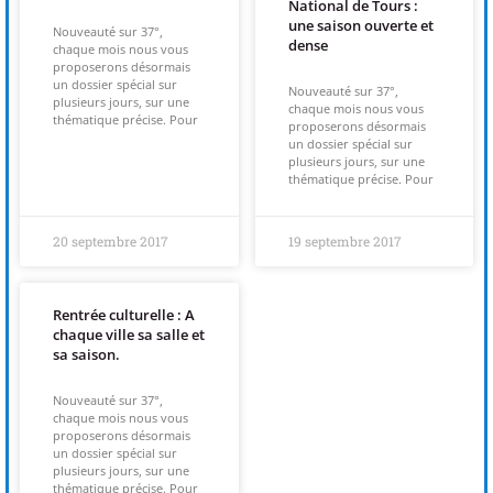
National de Tours :
une saison ouverte et
Nouveauté sur 37°,
(re)découvrir le CCC OD
« On veut mettre le feu à
dense
chaque mois nous vous
proposerons désormais
un dossier spécial sur
Tonnellé » : le nouveau président de l’US Tours Rugby voit
Nouveauté sur 37°,
plusieurs jours, sur une
chaque mois nous vous
thématique précise. Pour
proposerons désormais
grand
un dossier spécial sur
plusieurs jours, sur une
thématique précise. Pour
20 septembre 2017
19 septembre 2017
Rentrée culturelle : A
chaque ville sa salle et
sa saison.
Nouveauté sur 37°,
chaque mois nous vous
proposerons désormais
un dossier spécial sur
plusieurs jours, sur une
thématique précise. Pour