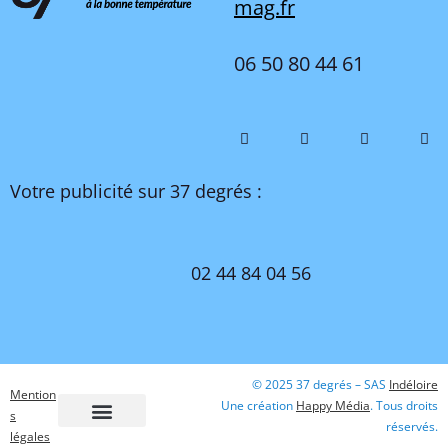
mag.fr
06 50 80 44 61
Votre publicité sur 37 degrés :
02 44 84 04 56
© 2025 37 degrés – SAS
Indéloire
Mention
Une création
Happy Média
. Tous droits
s
réservés.
légales