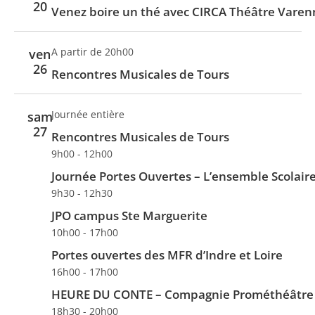
n
20
Venez boire un thé avec CIRCA Théâtre Varen
n
d
t
e
A partir de 20h00
ven
v
26
Rencontres Musicales de Tours
u
e
Journée entière
sam
s
27
Rencontres Musicales de Tours
É
9h00
-
12h00
v
Journée Portes Ouvertes – L’ensemble Scolaire
è
9h30
-
12h30
n
JPO campus Ste Marguerite
e
10h00
-
17h00
m
Portes ouvertes des MFR d’Indre et Loire
e
16h00
-
17h00
n
HEURE DU CONTE – Compagnie Prométhéâtre
t
18h30
-
20h00