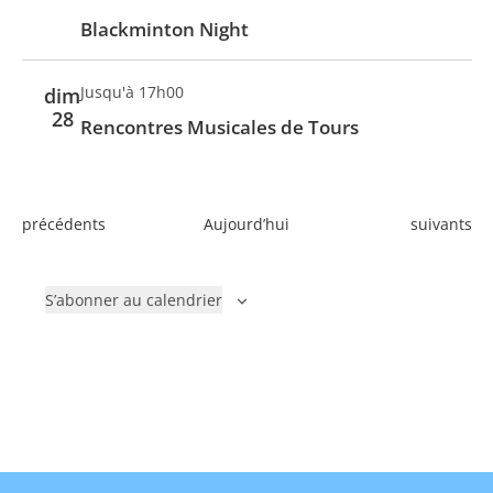
s
Blackminton Night
Jusqu'à 17h00
dim
28
Rencontres Musicales de Tours
É
É
précédents
Aujourd’hui
suivants
v
v
è
è
S’abonner au calendrier
n
n
e
e
m
m
e
e
n
n
t
t
s
s