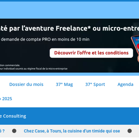
Dossier du mois
37° Mag
37° Sport
Agenda
o 2025
e Consulting
é ?
Chez Case, à Tours, la cuisine d’un timide qui ose