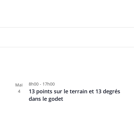
arway veut rester un fleuron du vélo électrique français
Profit
y voit grand
8h00
-
17h00
Mai
13 points sur le terrain et 13 degrés
4
dans le godet