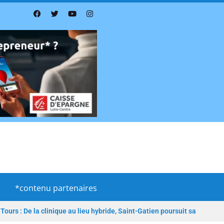
*contenu partenaires
Tours : De la clinique au lieu hybride, Saint-Gatien poursuit sa