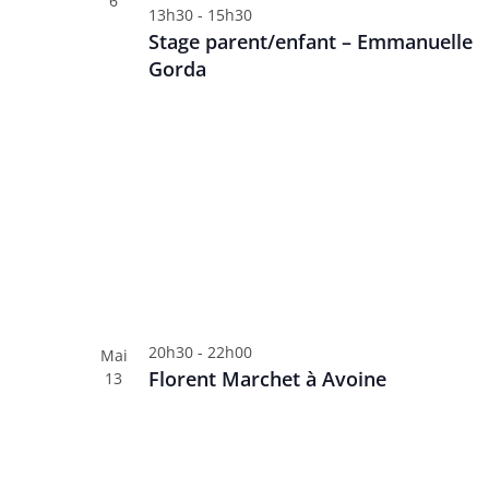
6
13h30
-
15h30
è
t
Stage parent/enfant – Emmanuelle
n
s
Gorda
p
e
a
m
r
e
m
n
o
t
t
s
-
c
l
é
.
20h30
-
22h00
Mai
Florent Marchet à Avoine
13