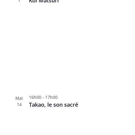
Koï Matsuri
7
16h00
-
17h00
Mai
Takao, le son sacré
14