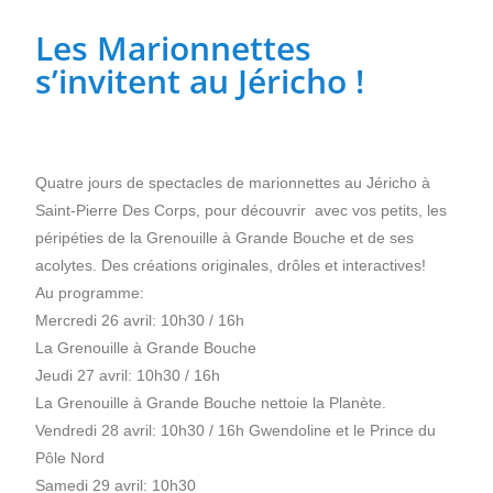
Les Marionnettes
Profitez de l’été pour (re)découvrir le CCC OD
s’invitent au Jéricho !
« On veut mettre le feu à Tonnellé » : le nouveau
président de l’US Tours Rugby voit grand
Quatre jours de spectacles de marionnettes au Jéricho à
Saint-Pierre Des Corps, pour découvrir avec vos petits, les
péripéties de la Grenouille à Grande Bouche et de ses
acolytes. Des créations originales, drôles et interactives!
Au programme:
Mercredi 26 avril: 10h30 / 16h
La Grenouille à Grande Bouche
Jeudi 27 avril: 10h30 / 16h
La Grenouille à Grande Bouche nettoie la Planète.
Vendredi 28 avril: 10h30 / 16h Gwendoline et le Prince du
Pôle Nord
Samedi 29 avril: 10h30