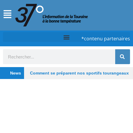
*contenu partenaires
News
Comment se préparent nos sportifs tourangeaux
cet été ?
Chez Case, à Tours, la cuisine d’un
timide qui ose
Tours : De la clinique au lieu
hybride, Saint-Gatien poursuit sa transformation
Depuis les Deux-Lions à Tours, Starway veut
rester un fleuron du vélo électrique français