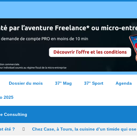
Dossier du mois
37° Mag
37° Sport
Agenda
o 2025
ce Consulting
t été ?
Chez Case, à Tours, la cuisine d’un timide qui ose