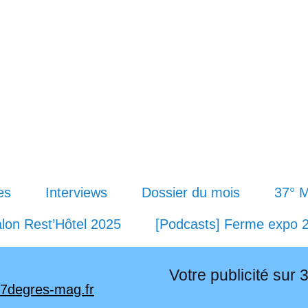
es
Interviews
Dossier du mois
37° 
lon Rest’Hôtel 2025
[Podcasts] Ferme expo 
Votre publicité sur 
7degres-mag.fr