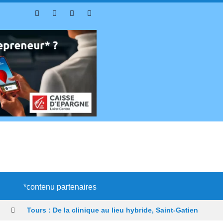
*contenu partenaires
Tours : De la clinique au lieu hybride, Saint-Gatien