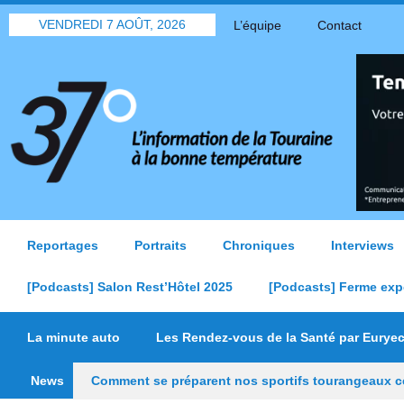
VENDREDI 7 AOÛT, 2026
L’équipe
Contact
Reportages
Portraits
Chroniques
Interviews
[Podcasts] Salon Rest’Hôtel 2025
[Podcasts] Ferme exp
La minute auto
Les Rendez-vous de la Santé par Eurye
News
Comment se préparent nos sportifs tourangeaux ce