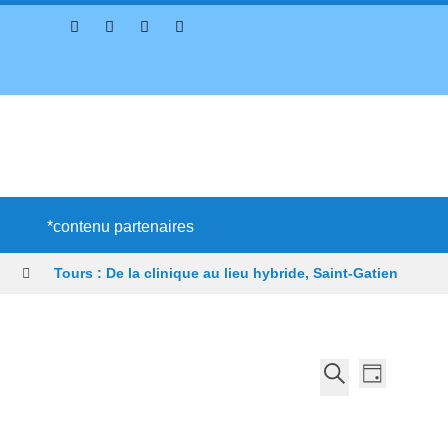
*contenu partenaires
Tours : De la clinique au lieu hybride, Saint-Gatien
nçais
Profitez de l’été pour (re)découvrir le CCC OD
N
R
J
a
e
R
o
v
c
e
u
i