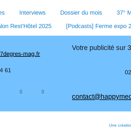
es
Interviews
Dossier du mois
37° 
lon Rest’Hôtel 2025
[Podcasts] Ferme expo 
Votre publicité sur 
7degres-mag.fr
4 61
02
contact@happymed
Une créati