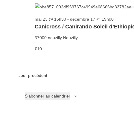
l
e
c
mai 23 @ 16h30
-
décembre 17 @ 19h00
t
Canicross / Canirando Soleil d’Ethiopi
i
37000 nouzilly
Nouzilly
o
n
€10
n
e
z
Jour précédent
u
n
e
S’abonner au calendrier
d
a
t
e
.