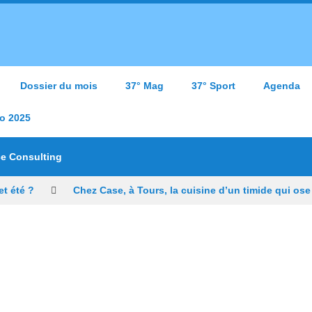
Dossier du mois
37° Mag
37° Sport
Agenda
o 2025
ce Consulting
t été ?
Chez Case, à Tours, la cuisine d’un timide qui ose
ons à Tours, Starway veut rester un fleuron du vélo électrique fra
président de l’US Tours Rugby voit grand