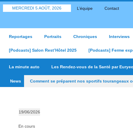
MERCREDI 5 AOÛT, 2026
L’équipe
Contact
Reportages
Portraits
Chroniques
Interviews
[Podcasts] Salon Rest’Hôtel 2025
[Podcasts] Ferme exp
La minute auto
Les Rendez-vous de la Santé par Eurye
News
Comment se préparent nos sportifs tourangeaux ce
poursuit sa transformation
Depuis les Deux-Li
« On veut mettre le feu à Tonnellé » : le nouveau 
19/06/2026
S
En cours
é