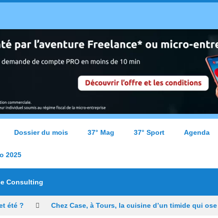
Dossier du mois
37° Mag
37° Sport
Agenda
o 2025
ce Consulting
t été ?
Chez Case, à Tours, la cuisine d’un timide qui ose