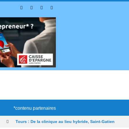
*contenu partenaires
Tours : De la clinique au lieu hybride, Saint-Gatien