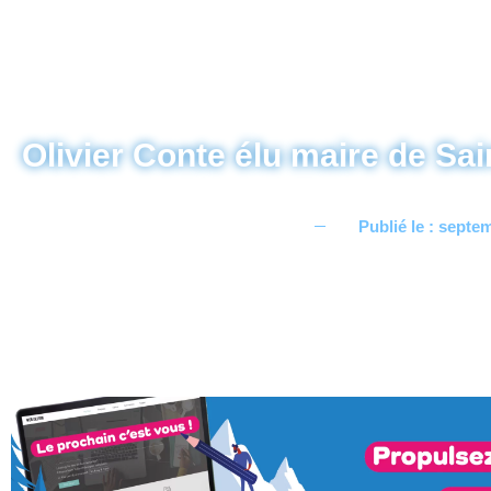
Olivier Conte élu maire de Sa
Publié le :
septem