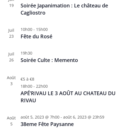
s
Soirée Japanimation : Le château de
19
Cagliostro
10h00
-
15h00
Juil
Fête du Rosé
23
19h30
Juil
Soirée Culte : Memento
26
Août
€5 à €8
3
18h00
-
22h00
APÉ’RIVAU LE 3 AOÛT AU CHATEAU DU
RIVAU
août 5, 2023 @ 7h00
-
août 6, 2023 @ 23h59
Août
38eme Fête Paysanne
5