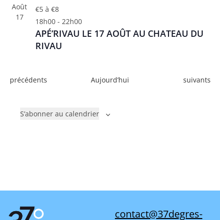
Août
€5 à €8
17
18h00
-
22h00
APÉ’RIVAU LE 17 AOÛT AU CHATEAU DU
RIVAU
É
É
précédents
Aujourd’hui
suivants
v
v
è
è
S’abonner au calendrier
n
n
e
e
m
m
e
e
n
n
t
t
s
s
contact@37degres-