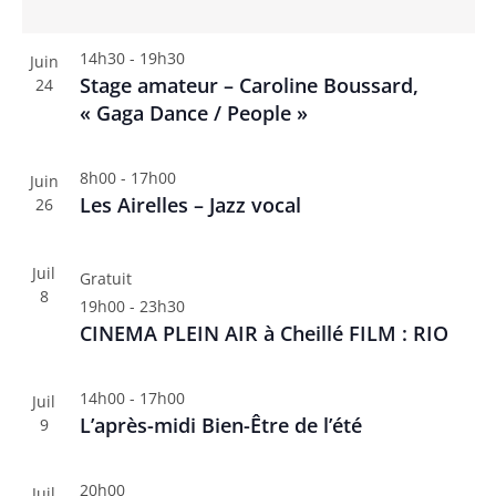
o
n
n
V
d
t
14h30
-
19h30
Juin
i
e
Stage amateur – Caroline Boussard,
24
e
v
« Gaga Dance / People »
w
u
e
8h00
-
17h00
Juin
s
Les Airelles – Jazz vocal
26
É
v
Juil
Gratuit
è
8
19h00
-
23h30
n
CINEMA PLEIN AIR à Cheillé FILM : RIO
e
m
14h00
-
17h00
Juil
e
L’après-midi Bien-Être de l’été
9
n
t
20h00
Juil