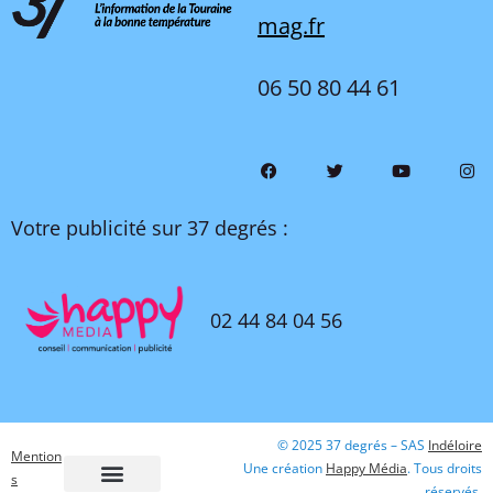
mag.fr
06 50 80 44 61
Votre publicité sur 37 degrés :
02 44 84 04 56
© 2025 37 degrés – SAS
Indéloire
Mention
Une création
Happy Média
. Tous droits
s
réservés.