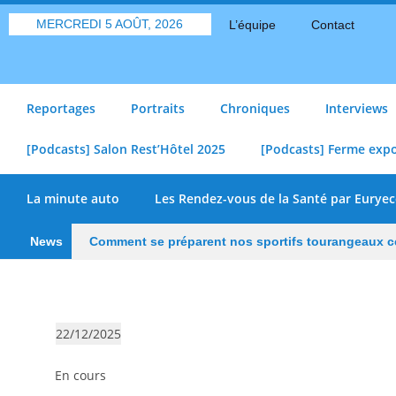
MERCREDI 5 AOÛT, 2026
L’équipe
Contact
Reportages
Portraits
Chroniques
Interviews
[Podcasts] Salon Rest’Hôtel 2025
[Podcasts] Ferme exp
La minute auto
Les Rendez-vous de la Santé par Euryec
News
Comment se préparent nos sportifs tourangeaux ce
poursuit sa transformation
Depuis les Deux-Li
« On veut mettre le feu à Tonnellé » : le nouveau 
22/12/2025
S
En cours
é