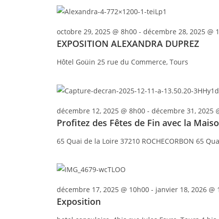
l
e
c
octobre 29, 2025 @ 8h00
-
décembre 28, 2025 @ 
t
EXPOSITION ALEXANDRA DUPREZ
i
Hôtel Goüin
25 rue du Commerce, Tours
o
n
n
e
décembre 12, 2025 @ 8h00
-
décembre 31, 2025 
z
Profitez des Fêtes de Fin avec la Mai
u
n
65 Quai de la Loire 37210 ROCHECORBON
65 Qua
e
d
a
t
décembre 17, 2025 @ 10h00
-
janvier 18, 2026 @
e
Exposition
.