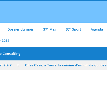
Dossier du mois
37° Mag
37° Sport
Agenda
o 2025
e Consulting
t été ?
Chez Case, à Tours, la cuisine d’un timide qui ose
ons à Tours, Starway veut rester un fleuron du vélo électrique fra
président de l’US Tours Rugby voit grand