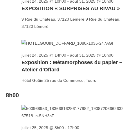
n
juillet 24, 2025 @ 10h00
-
août 31, 2025 @ 18h00
n
EXPOSITION « SURPRISES AU RIVAU »
d
t
e
9 Rue du Château, 37120 Lémeré
9 Rue du Château,
v
37120 Lémeré
u
e
s
juillet 24, 2025 @ 14h00
-
août 31, 2025 @ 18h00
É
Exposition : Métamorphoses du papier –
v
Atelier d’Offard
è
Hôtel Goüin
25 rue du Commerce, Tours
n
e
8h00
m
e
n
t
juillet 25, 2025 @ 8h00
-
17h00