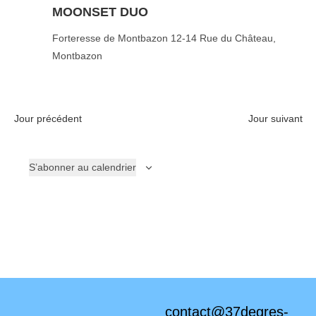
s
MOONSET DUO
Forteresse de Montbazon
12-14 Rue du Château,
Montbazon
Jour précédent
Jour suivant
S’abonner au calendrier
contact@37degres-