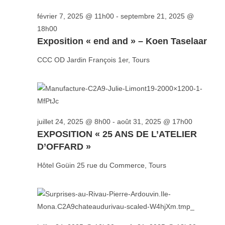
e
a
c
e
r
février 7, 2025 @ 11h00
-
septembre 21, 2025 @
Profitez de l’été pour (re)découvrir le CCC OD
t
t
r
c
18h00
i
i
c
« On veut mettre le feu à Tonnellé » : le nouveau
Exposition « end and » – Koen Taselaar
h
o
o
h
e
n
président de l’US Tours Rugby voit grand
CCC OD
Jardin François 1er, Tours
n
e
d
e
n
e
t
e
v
n
z
u
u
a
e
juillet 24, 2025 @ 8h00
-
août 31, 2025 @ 17h00
n
v
s
EXPOSITION « 25 ANS DE L’ATELIER
e
i
É
D’OFFARD »
d
g
v
a
Hôtel Goüin
25 rue du Commerce, Tours
a
è
t
n
t
e
e
i
.
m
o
e