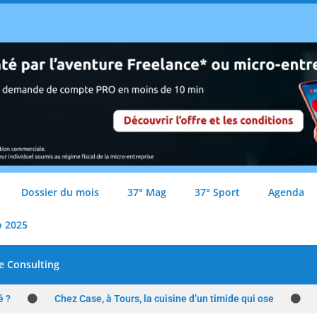
Dossier du mois
37° Mag
37° Sport
Agenda
o 2025
e Consulting
é ?
Chez Case, à Tours, la cuisine d’un timide qui ose