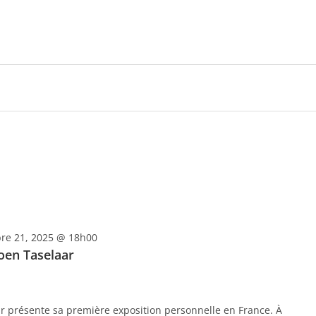
arway veut rester un fleuron du vélo électrique français
Profit
y voit grand
re 21, 2025 @ 18h00
oen Taselaar
ar présente sa première exposition personnelle en France. À