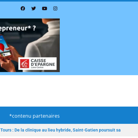
*contenu partenaires
Tours : De la clinique au lieu hybride, Saint-Gatien poursuit sa