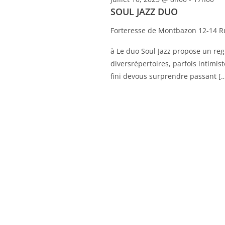
è
t
SOUL JAZZ DUO
n
s
Forteresse de Montbazon
12-14 R
p
e
a
m
à Le duo Soul Jazz propose un regi
r
diversrépertoires, parfois intimis
e
m
fini devous surprendre passant [
n
o
t
t
s
-
c
l
é
.