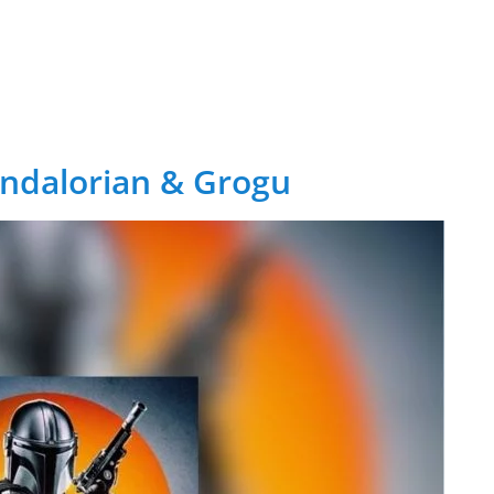
arway veut rester un fleuron du vélo électrique français
Profit
y voit grand
andalorian & Grogu