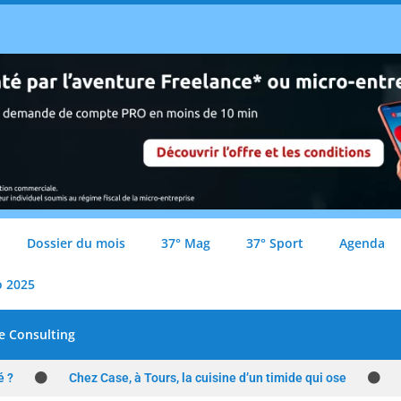
Dossier du mois
37° Mag
37° Sport
Agenda
o 2025
e Consulting
é ?
Chez Case, à Tours, la cuisine d’un timide qui ose