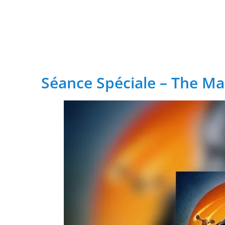
transformation
Depuis les Deux-Lions à Tours, St
feu à Tonnellé » : le nouveau président de l’US Tours Rugb
Séance Spéciale – The M