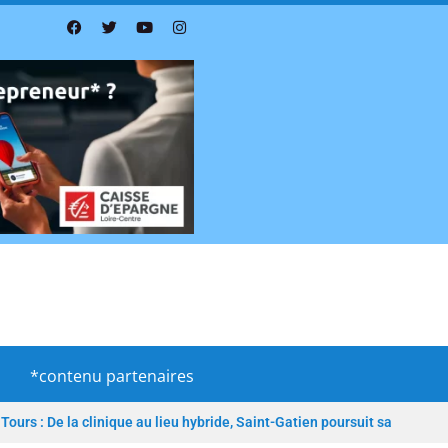
*contenu partenaires
Tours : De la clinique au lieu hybride, Saint-Gatien poursuit sa