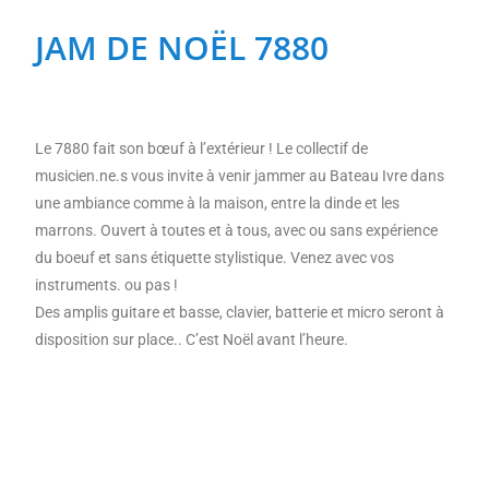
JAM DE NOËL 7880
(re)découvrir le CCC OD
« On veut mettre le feu à
Tonnellé » : le nouveau président de l’US Tours Rugby voit
grand
Le 7880 fait son bœuf à l’extérieur ! Le collectif de
musicien.ne.s vous invite à venir jammer au Bateau Ivre dans
une ambiance comme à la maison, entre la dinde et les
marrons. Ouvert à toutes et à tous, avec ou sans expérience
du boeuf et sans étiquette stylistique. Venez avec vos
instruments. ou pas !
Des amplis guitare et basse, clavier, batterie et micro seront à
disposition sur place.. C’est Noël avant l’heure.