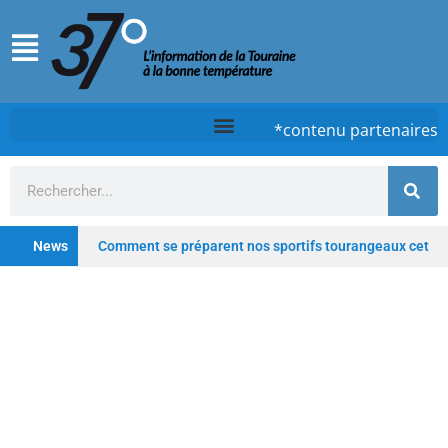
*contenu partenaires
News
Comment se préparent nos sportifs tourangeaux cet
été ?
Chez Case, à Tours, la cuisine d’un timide
qui ose
Tours : De la clinique au lieu hybride,
Saint-Gatien poursuit sa transformation
Depuis
les Deux-Lions à Tours, Starway veut rester un fleuron du
vélo électrique français
Profitez de l’été pour