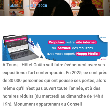
Publié le :
avril 8, 2026
(re)découvrir le CCC OD
« On veut mettre le feu à
Tonnellé » : le nouveau président de l’US Tours Rugby voit
grand
A Tours, l’Hôtel Goüin sait faire événement avec ses
expositions d’art contemporain. En 2025, ce sont près
de 30 000 personnes qui ont poussé ses portes, alors
même qu’il n’est pas ouvert toute l’année, et à des
horaires réduits (du mercredi au dimanche de 14h à
19h). Monument appartenant au Conseil