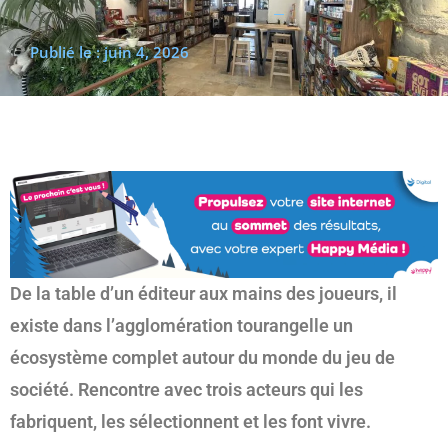
(re)découvrir le CCC OD
« On veut mettre le feu à
Publié le :
juin 4, 2026
Tonnellé » : le nouveau président de l’US Tours Rugby voit
grand
De la table d’un éditeur aux mains des joueurs, il
existe dans l’agglomération tourangelle un
écosystème complet autour du monde du jeu de
société. Rencontre avec trois acteurs qui les
fabriquent, les sélectionnent et les font vivre.