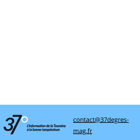
contact@37degres-
mag.fr