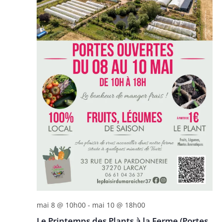
o
n
n
e
z
u
n
e
d
a
t
e
.
mai 8 @ 10h00
-
mai 10 @ 18h00
Le Printemps des Plants à la Ferme (Portes