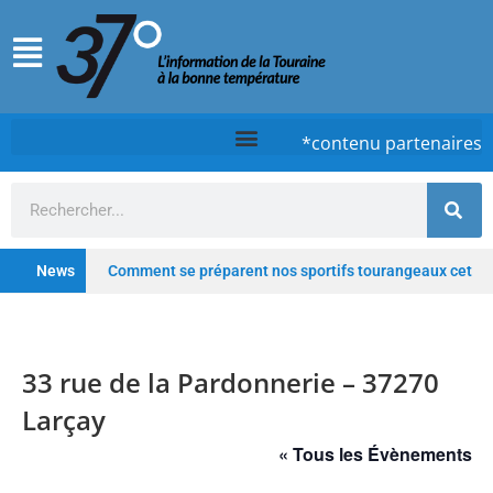
*contenu partenaires
News
Comment se préparent nos sportifs tourangeaux cet
été ?
Chez Case, à Tours, la cuisine d’un timide
qui ose
Tours : De la clinique au lieu hybride,
33 rue de la Pardonnerie – 37270
Saint-Gatien poursuit sa transformation
Depuis
Larçay
les Deux-Lions à Tours, Starway veut rester un fleuron du
« Tous les Évènements
vélo électrique français
Profitez de l’été pour