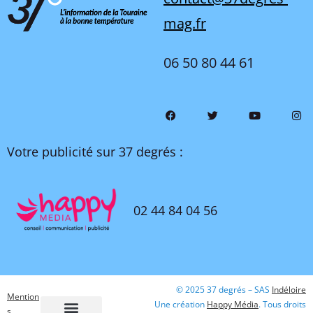
mag.fr
06 50 80 44 61
Votre publicité sur 37 degrés :
02 44 84 04 56
© 2025 37 degrés – SAS
Indéloire
Mention
Une création
Happy Média
. Tous droits
s