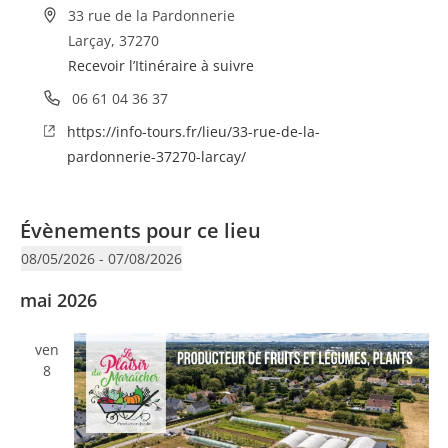
A
33 rue de la Pardonnerie
d
(re)découvrir le CCC OD
« On veut mettre le feu à
Larçay
,
37270
r
Recevoir l’Itinéraire à suivre
Tonnellé » : le nouveau président de l’US Tours Rugby voit
e
T
06 61 04 36 37
s
grand
é
S
https://info-tours.fr/lieu/33-rue-de-la-
s
l
i
pardonnerie-37270-larcay/
e
é
t
p
e
h
Évènements pour ce lieu
w
o
e
08/05/2026
 - 
07/08/2026
n
b
S
mai 2026
e
é
l
ven
e
8
c
t
i