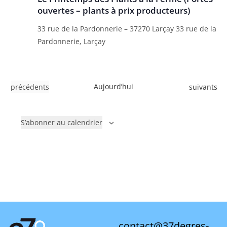
ouvertes – plants à prix producteurs)
33 rue de la Pardonnerie – 37270 Larçay
33 rue de la
Pardonnerie, Larçay
É
Aujourd’hui
É
précédents
suivants
v
v
è
è
S’abonner au calendrier
n
n
e
e
m
m
e
e
n
n
t
t
s
s
contact@37degres-