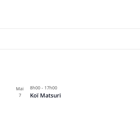
arway veut rester un fleuron du vélo électrique français
Profit
y voit grand
8h00
-
17h00
Mai
Koï Matsuri
7