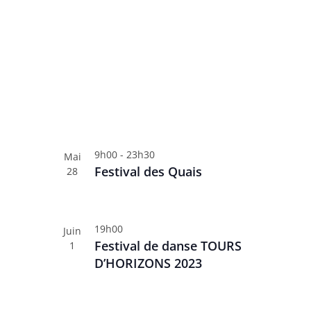
è
t
n
s
p
e
a
m
r
e
m
n
o
t
t
s
-
9h00
-
23h30
Mai
c
Festival des Quais
28
l
é
.
19h00
Juin
Festival de danse TOURS
1
D’HORIZONS 2023