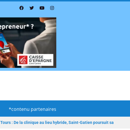
*contenu partenaires
Tours : De la clinique au lieu hybride, Saint-Gatien poursuit sa