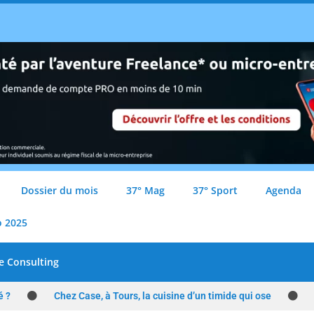
Dossier du mois
37° Mag
37° Sport
Agenda
o 2025
e Consulting
é ?
Chez Case, à Tours, la cuisine d’un timide qui ose