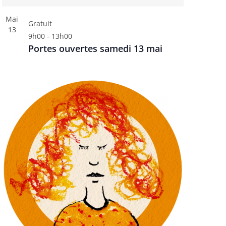
e
s
Mai
Gratuit
É
13
9h00
-
13h00
v
Portes ouvertes samedi 13 mai
è
n
e
m
e
n
t