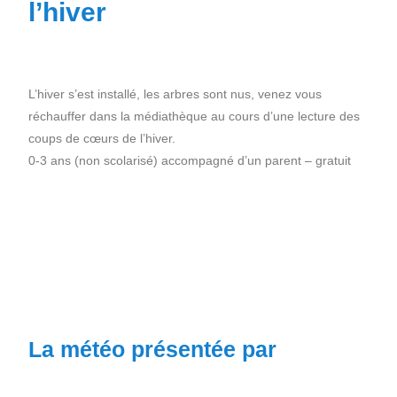
l’hiver
Profitez de l’été pour (re)découvrir le CCC OD
« On veut mettre le feu à Tonnellé » : le nouveau
L’hiver s’est installé, les arbres sont nus, venez vous
président de l’US Tours Rugby voit grand
réchauffer dans la médiathèque au cours d’une lecture des
coups de cœurs de l’hiver.
0-3 ans (non scolarisé) accompagné d’un parent – gratuit
La météo présentée par