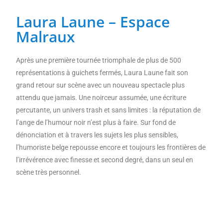
Laura Laune – Espace
(re)découvrir le CCC OD
« On veut mettre le feu à
Malraux
Tonnellé » : le nouveau président de l’US Tours Rugby voit
grand
Après une première tournée triomphale de plus de 500
représentations à guichets fermés, Laura Laune fait son
grand retour sur scène avec un nouveau spectacle plus
attendu que jamais. Une noirceur assumée, une écriture
percutante, un univers trash et sans limites : la réputation de
l’ange de l’humour noir n’est plus à faire. Sur fond de
dénonciation et à travers les sujets les plus sensibles,
l’humoriste belge repousse encore et toujours les frontières de
l’irrévérence avec finesse et second degré, dans un seul en
scène très personnel.