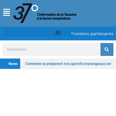
*contenu partenaires
News
Comment se préparent nos sportifs tourangeaux cet
été ?
Chez Case, à Tours, la cuisine d’un timide
qui ose
Tours : De la clinique au lieu hybride,
Saint-Gatien poursuit sa transformation
Depuis
les Deux-Lions à Tours, Starway veut rester un fleuron du
vélo électrique français
Profitez de l’été pour