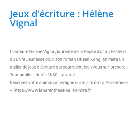
Jeux d’écriture : Hélène
(re)découvrir le CCC OD
« On veut mettre le feu à
Vignal
Tonnellé » : le nouveau président de l’US Tours Rugby voit
grand
L’auteure Hélène Vignal, lauréate de la Pépite d’or au Festival
du Livre Jeunesse pour son roman Queen Kong, animera un
atelier de jeux d’écriture qui pourraient bien vous sur-prendre…
Tout public – durée 1h30 – gratuit
Réservez votre animation en ligne sur le site de La Parenthèse
– https://www.laparenthese-ballan-mire.fr