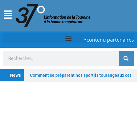
*contenu partenaires
News
Comment se préparent nos sportifs tourangeaux cet
été ?
Chez Case, à Tours, la cuisine d’un timide
qui ose
Tours : De la clinique au lieu hybride,
Saint-Gatien poursuit sa transformation
Depuis
les Deux-Lions à Tours, Starway veut rester un fleuron du
vélo électrique français
Profitez de l’été pour