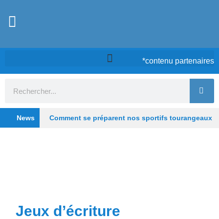
*contenu partenaires
News
Comment se préparent nos sportifs tourangeaux
cet été ?
Chez Case, à Tours, la cuisine d’un
timide qui ose
Tours : De la clinique au lieu
hybride, Saint-Gatien poursuit sa transformation
Depuis les Deux-Lions à Tours, Starway veut
Jeux d’écriture
rester un fleuron du vélo électrique français