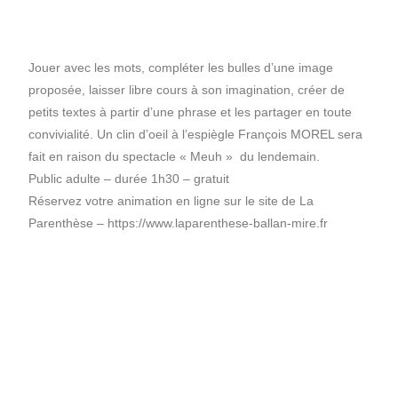
Profitez de l’été pour (re)découvrir le CCC OD
Jouer avec les mots, compléter les bulles d’une image
« On veut mettre le feu à Tonnellé » : le nouveau
proposée, laisser libre cours à son imagination, créer de
président de l’US Tours Rugby voit grand
petits textes à partir d’une phrase et les partager en toute
convivialité. Un clin d’oeil à l’espiègle François MOREL sera
fait en raison du spectacle « Meuh » du lendemain.
Public adulte – durée 1h30 – gratuit
Réservez votre animation en ligne sur le site de La
Parenthèse – https://www.laparenthese-ballan-mire.fr