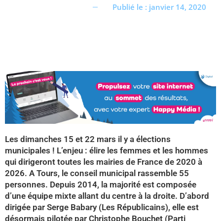
Publié le :
janvier 14, 2020
(re)découvrir le CCC OD
« On veut mettre le feu à
Tonnellé » : le nouveau président de l’US Tours Rugby voit
grand
Les dimanches 15 et 22 mars il y a élections
municipales ! L’enjeu : élire les femmes et les hommes
qui dirigeront toutes les mairies de France de 2020 à
2026. A Tours, le conseil municipal rassemble 55
personnes. Depuis 2014, la majorité est composée
d’une équipe mixte allant du centre à la droite. D’abord
dirigée par Serge Babary (Les Républicains), elle est
désormais pilotée par Christophe Bouchet (Parti