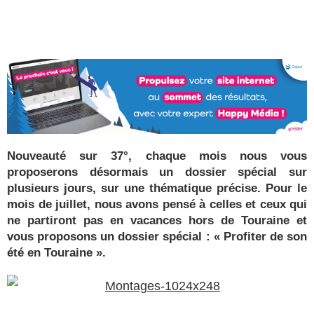
rester un fleuron du vélo électrique français
Profitez de l’été pour (re)découvrir le CCC OD
« On veut mettre le feu à Tonnellé » : le nouveau
président de l’US Tours Rugby voit grand
Nouveauté sur 37°, chaque mois nous vous
proposerons désormais un dossier spécial sur
plusieurs jours, sur une thématique précise. Pour le
mois de juillet, nous avons pensé à celles et ceux qui
ne partiront pas en vacances hors de Touraine et
vous proposons un dossier spécial : « Profiter de son
été en Touraine ».