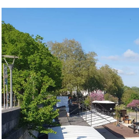
transformation
Depuis les Deux-Lions à Tours, St
feu à Tonnellé » : le nouveau président de l’US Tours Rugb