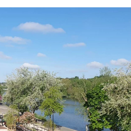
arway veut rester un fleuron du vélo électrique français
Profit
y voit grand