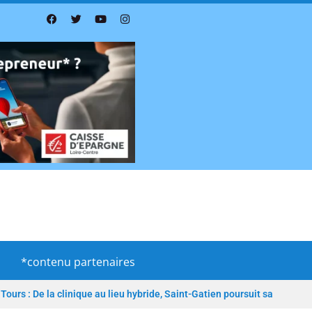
*contenu partenaires
Tours : De la clinique au lieu hybride, Saint-Gatien poursuit sa