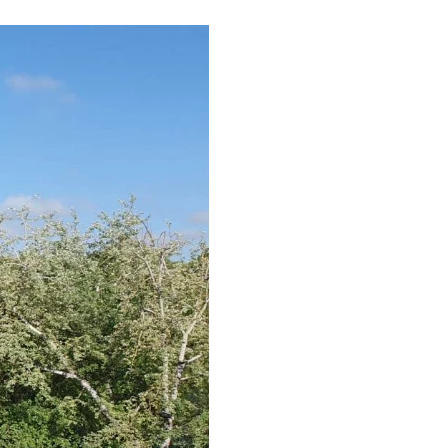
ez de l’été pour (re)découvrir le CCC OD
« On veut mettre le