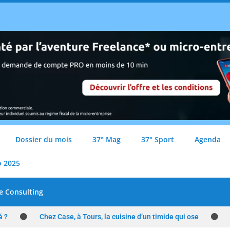
Dossier du mois
37° Mag
37° Sport
Agenda
o 2025
e Consulting
é ?
Chez Case, à Tours, la cuisine d’un timide qui ose