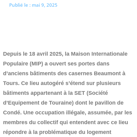
Publié le :
mai 9, 2025
Profitez de l’été pour (re)découvrir le CCC OD
« On veut mettre le feu à Tonnellé » : le nouveau
président de l’US Tours Rugby voit grand
Depuis le 18 avril 2025, la Maison Internationale
Populaire (MIP) a ouvert ses portes dans
d’anciens bâtiments des casernes Beaumont à
Tours. Ce lieu autogéré s’étend sur plusieurs
bâtiments appartenant à la SET (Société
d’Equipement de Touraine) dont le pavillon de
Condé. Une occupation illégale, assumée, par les
membres du collectif qui entendent avec ce lieu
répondre à la problématique du logement