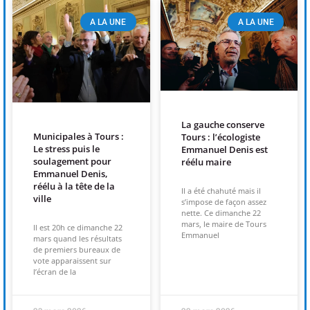
A LA UNE
A LA UNE
La gauche conserve
Municipales à Tours :
Tours : l’écologiste
Le stress puis le
Emmanuel Denis est
soulagement pour
réélu maire
Emmanuel Denis,
réélu à la tête de la
Il a été chahuté mais il
ville
s’impose de façon assez
nette. Ce dimanche 22
mars, le maire de Tours
Il est 20h ce dimanche 22
Emmanuel
mars quand les résultats
de premiers bureaux de
vote apparaissent sur
l’écran de la