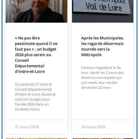
(re)découvrir le CCC OD
« On veut mettre le feu à
Tonnellé » : le nouveau président de l’US Tours Rugby voit
grand
Après les Municipales,
« Ne pas être
les regards désormais
pessimiste quand il ne
tournés vers la
faut pas » : un budget
Métropole
2026 plus serein au
Conseil
Départemental
Certains l’appellent le 3e
d’Indre-et-Loire
tour. Après les 2 tours des
élections municipales qui
ont rendu leur verdict
Ce vendredi 27 mars le
dimanche 22 mars
Conseil Départemental
d’Indre-et-Loire étudie et
vote son budget pour
l’année 2026 dans un
contexte moins
27 mars 2026
24 mars 2026