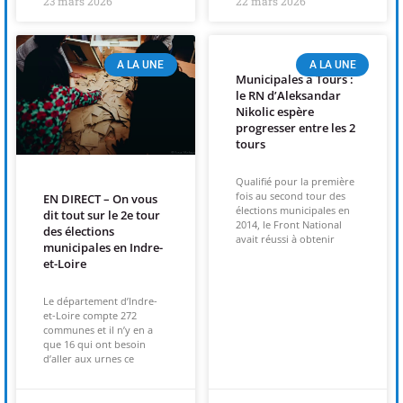
23 mars 2026
22 mars 2026
A LA UNE
A LA UNE
Municipales à Tours :
le RN d’Aleksandar
Nikolic espère
progresser entre les 2
tours
Qualifié pour la première
fois au second tour des
EN DIRECT – On vous
élections municipales en
dit tout sur le 2e tour
2014, le Front National
des élections
avait réussi à obtenir
municipales en Indre-
et-Loire
Le département d’Indre-
et-Loire compte 272
communes et il n’y en a
que 16 qui ont besoin
d’aller aux urnes ce