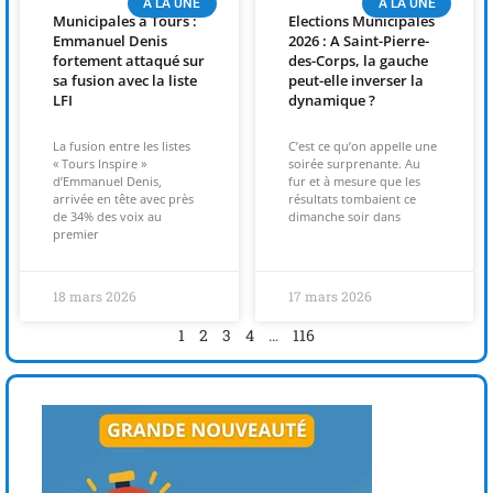
A LA UNE
A LA UNE
Municipales à Tours :
Elections Municipales
Emmanuel Denis
2026 : A Saint-Pierre-
fortement attaqué sur
des-Corps, la gauche
sa fusion avec la liste
peut-elle inverser la
LFI
dynamique ?
La fusion entre les listes
C’est ce qu’on appelle une
« Tours Inspire »
soirée surprenante. Au
d’Emmanuel Denis,
fur et à mesure que les
arrivée en tête avec près
résultats tombaient ce
de 34% des voix au
dimanche soir dans
premier
18 mars 2026
17 mars 2026
1
2
3
4
…
116