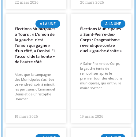
22 mars 2026
20 mars 2026
A LA UNE
A LA UNE
Elections Municipales
Élections Municipales
à Tours : « L’union de
à Saint-Pierre-des-
la gauche, c’est
Corps : Pragmatisme
l’union qui gagne »
revendiqué contre
d’un côté, « Denis/LFI,
duel « gauche-droite »
l’accord de la honte »
de l’autre côté…
A Saint-Pierre-des-Corps,
la gauche tente de
remobiliser après le
Alors que la campagne
premier tour des élections
des Municipales s’achève
municipales, qui ont vu le
ce vendredi soir à minuit,
maire sortant
les partisans d’Emmanuel
Denis et de Christophe
Bouchet
19 mars 2026
19 mars 2026