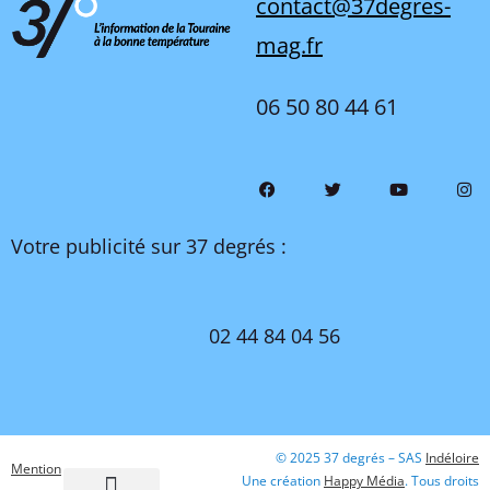
contact@37degres-
mag.fr
06 50 80 44 61
Votre publicité sur 37 degrés :
02 44 84 04 56
© 2025 37 degrés – SAS
Indéloire
Mention
Une création
Happy Média
. Tous droits