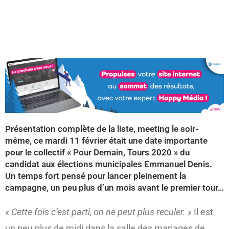
(re)découvrir le CCC OD
« On veut mettre le feu à
Tonnellé » : le nouveau président de l’US Tours Rugby voit
grand
Présentation complète de la liste, meeting le soir-
même, ce mardi 11 février était une date importante
pour le collectif « Pour Demain, Tours 2020 » du
candidat aux élections municipales Emmanuel Denis.
Un temps fort pensé pour lancer pleinement la
campagne, un peu plus d’un mois avant le premier tour…
« Cette fois c’est parti, on ne peut plus reculer. »
Il est
un peu plus de midi dans la salle des mariages de