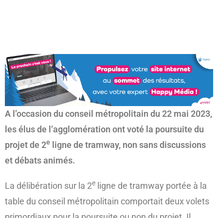
(re)découvrir le CCC OD
« On veut mettre le feu à
Tonnellé » : le nouveau président de l’US Tours Rugby voit
grand
A l’occasion du conseil métropolitain du 22 mai 2023,
les élus de l’agglomération ont voté la poursuite du
e
projet de 2
ligne de tramway, non sans discussions
et débats animés.
e
La délibération sur la 2
ligne de tramway portée à la
table du conseil métropolitain comportait deux volets
primordiaux pour la poursuite ou non du projet. Il