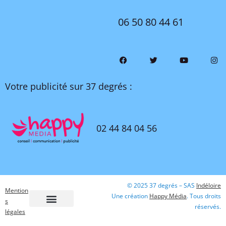
06 50 80 44 61
Votre publicité sur 37 degrés :
02 44 84 04 56
© 2025 37 degrés – SAS
Indéloire
Mention
Une création
Happy Média
. Tous droits
s
réservés.
légales