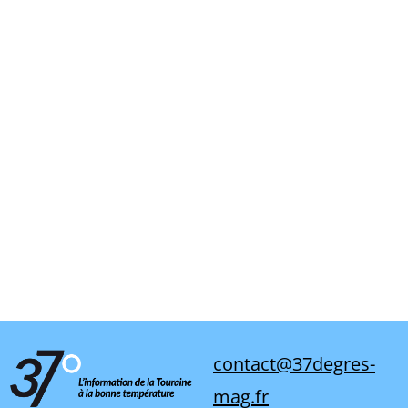
contact@37degres-
mag.fr