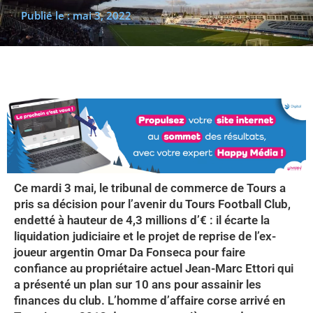
Publié le :
mai 3, 2022
(re)découvrir le CCC OD
« On veut mettre le feu à
Tonnellé » : le nouveau président de l’US Tours Rugby voit
grand
Ce mardi 3 mai, le tribunal de commerce de Tours a
pris sa décision pour l’avenir du Tours Football Club,
endetté à hauteur de 4,3 millions d’€ : il écarte la
liquidation judiciaire et le projet de reprise de l’ex-
joueur argentin Omar Da Fonseca pour faire
confiance au propriétaire actuel Jean-Marc Ettori qui
a présenté un plan sur 10 ans pour assainir les
finances du club. L’homme d’affaire corse arrivé en