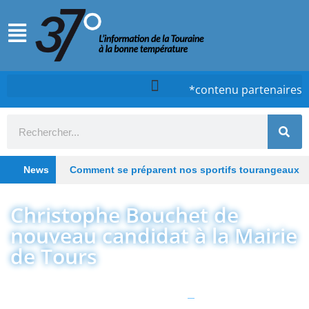
*contenu partenaires
News
Comment se préparent nos sportifs tourangeaux
cet été ?
Chez Case, à Tours, la cuisine d’un
Christophe Bouchet de
timide qui ose
Tours : De la clinique au lieu
nouveau candidat à la Mairie
de Tours
hybride, Saint-Gatien poursuit sa transformation
Depuis les Deux-Lions à Tours, Starway veut
rester un fleuron du vélo électrique français