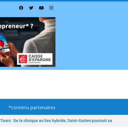
*contenu partenaires
Tours : De la clinique au lieu hybride, Saint-Gatien poursuit sa