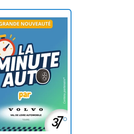
ez de l’été pour (re)découvrir le CCC OD
« On veut mettre le