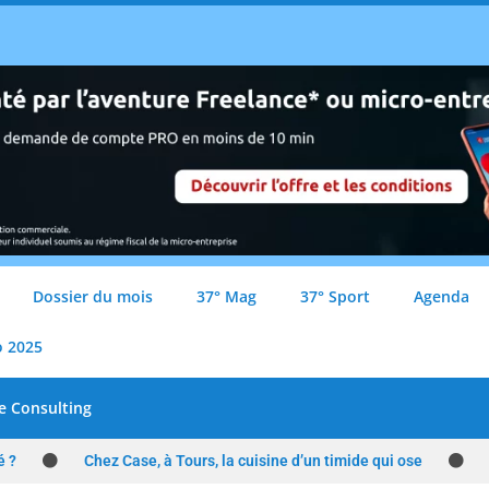
Dossier du mois
37° Mag
37° Sport
Agenda
o 2025
e Consulting
é ?
Chez Case, à Tours, la cuisine d’un timide qui ose