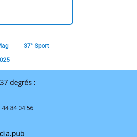
Mag
37° Sport
2025
 37 degrés :
 44 84 04 56
dia.pub