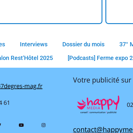
es
Interviews
Dossier du mois
37° 
alon Rest’Hôtel 2025
[Podcasts] Ferme expo 
Votre publicité sur
7degres-mag.fr
4 61
02
contact@happyme