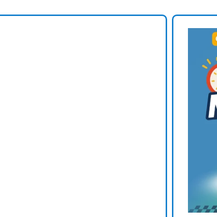
arway veut rester un fleuron du vélo électrique français
Profit
y voit grand