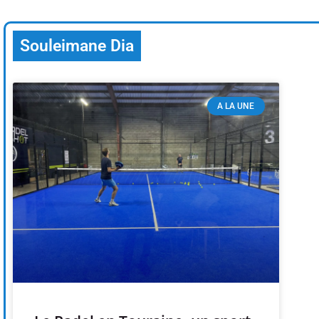
transformation
Depuis les Deux-Lions à Tours, St
feu à Tonnellé » : le nouveau président de l’US Tours Rugb
Souleimane Dia
A LA UNE