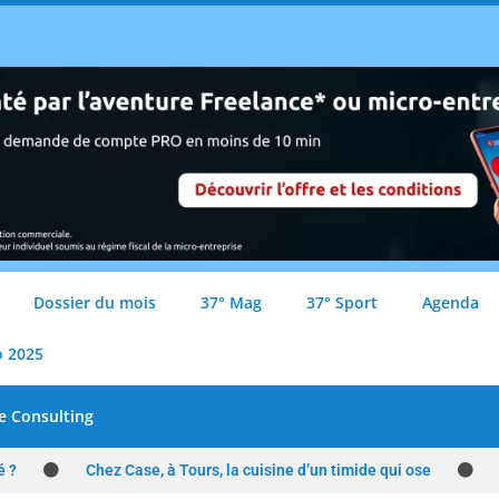
Dossier du mois
37° Mag
37° Sport
Agenda
o 2025
e Consulting
é ?
Chez Case, à Tours, la cuisine d’un timide qui ose