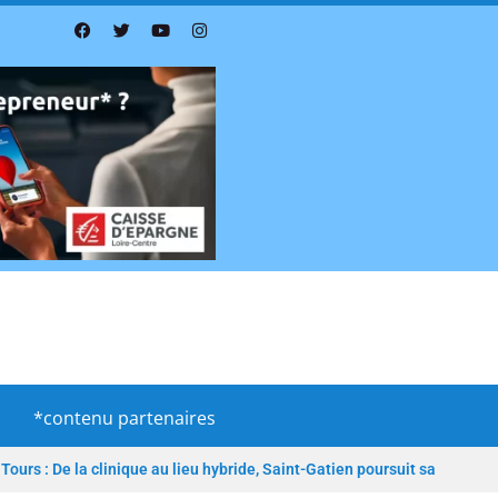
*contenu partenaires
Tours : De la clinique au lieu hybride, Saint-Gatien poursuit sa