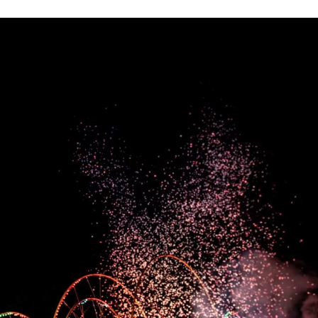
arway veut rester un fleuron du vélo électrique français
Profit
y voit grand