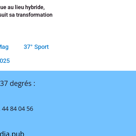
que au lieu hybride,
suit sa transformation
Mag
37° Sport
2025
 37 degrés :
 44 84 04 56
dia.pub