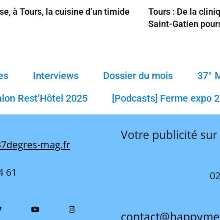
e, à Tours, la cuisine d’un timide
Tours : De la clini
Saint-Gatien pour
es
Interviews
Dossier du mois
37° 
alon Rest’Hôtel 2025
[Podcasts] Ferme expo 
Votre publicité sur
7degres-mag.fr
4 61
02
contact@happyme