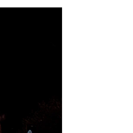
ez de l’été pour (re)découvrir le CCC OD
« On veut mettre le