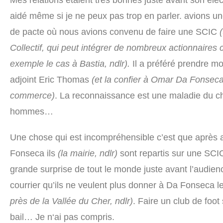
Mes relations étaient très bonnes juste avant son élec
aidé même si je ne peux pas trop en parler. avions u
de pacte où nous avions convenu de faire une SCIC
Collectif, qui peut intégrer de nombreux actionnaires
exemple le cas à Bastia, ndlr).
Il a préféré prendre mo
adjoint Eric Thomas
(et la confier à Omar Da Fonseca 
commerce)
. La reconnaissance est une maladie du ch
hommes…
Une chose qui est incompréhensible c’est que après av
Fonseca ils
(la mairie, ndlr)
sont repartis sur une SCIC
grande surprise de tout le monde juste avant l’audienc
courrier qu’ils ne veulent plus donner à Da Fonseca 
près de la Vallée du Cher, ndlr)
. Faire un club de foot 
bail… Je n‘ai pas compris.