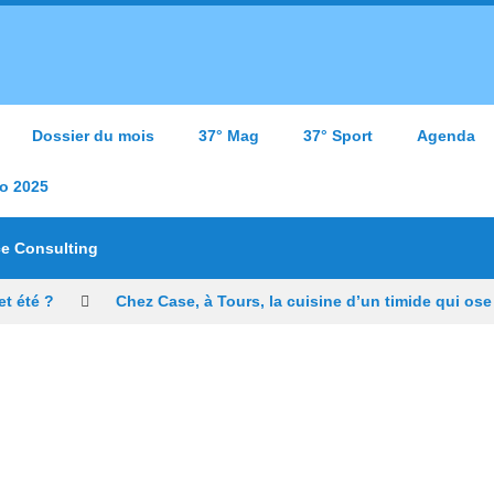
Dossier du mois
37° Mag
37° Sport
Agenda
o 2025
ce Consulting
t été ?
Chez Case, à Tours, la cuisine d’un timide qui ose
ons à Tours, Starway veut rester un fleuron du vélo électrique fra
président de l’US Tours Rugby voit grand