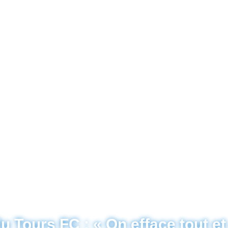
du Tours FC : « On efface tout et