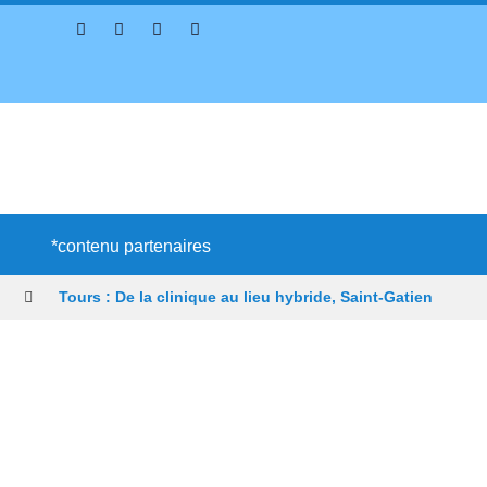
*contenu partenaires
Tours : De la clinique au lieu hybride, Saint-Gatien
nçais
Profitez de l’été pour (re)découvrir le CCC OD