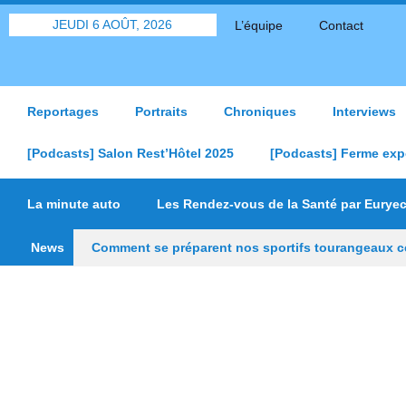
JEUDI 6 AOÛT, 2026
L’équipe
Contact
Reportages
Portraits
Chroniques
Interviews
[Podcasts] Salon Rest’Hôtel 2025
[Podcasts] Ferme exp
La minute auto
Les Rendez-vous de la Santé par Eurye
News
Comment se préparent nos sportifs tourangeaux ce
poursuit sa transformation
Depuis les Deux-Li
« On veut mettre le feu à Tonnellé » : le nouveau 