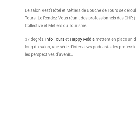
SHARE
Le salon Rest’Hôtel et Métiers de Bouche de Tours se dérou
RSS FEED
LINK
Tours. Le Rendez-Vous réunit des professionnels des CHR (C
Collective et Métiers du Tourisme.
EMBED
37 degrés,
Info Tours
et
Happy Média
mettent en place un di
long du salon, une série d’interviews podcasts des professio
les perspectives d’avenir…