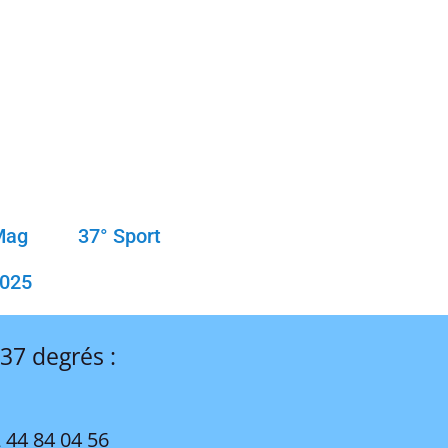
Mag
37° Sport
2025
 37 degrés :
 44 84 04 56