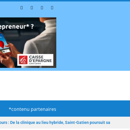
*contenu partenaires
ours : De la clinique au lieu hybride, Saint-Gatien poursuit sa