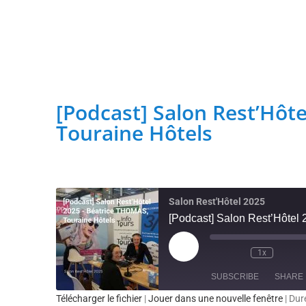
transformation
Depuis les Deux-Lions à Tours, Sta
Tonnellé » : le nouveau président de l’US Tours Rugby voit
[Podcast] Salon Rest’Hôt
Touraine Hôtels
Salon Rest'Hôtel 2025
[Podcast] Salon Rest’Hôtel
1x
SUBSCRIBE
SHARE
Télécharger le fichier
|
Jouer dans une nouvelle fenêtre
|
Dur