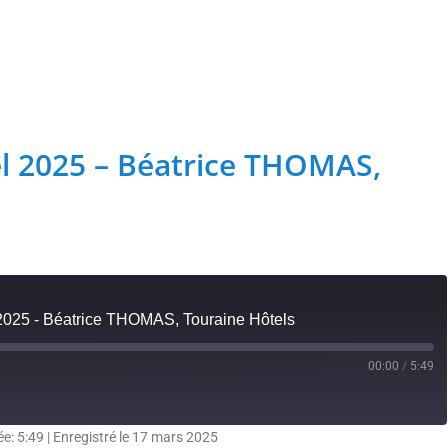
rway veut rester un fleuron du vélo électrique français
Profitez
 grand
el 2025 – Béatrice THOMAS,
 2025 - Béatrice THOMAS, Touraine Hôtels
00:00
/
5:49
ée: 5:49
|
Enregistré le 17 mars 2025