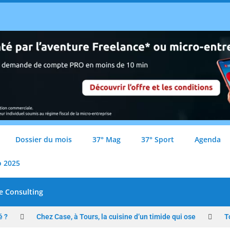
Dossier du mois
37° Mag
37° Sport
Agenda
o 2025
e Consulting
é ?
Chez Case, à Tours, la cuisine d’un timide qui ose
T