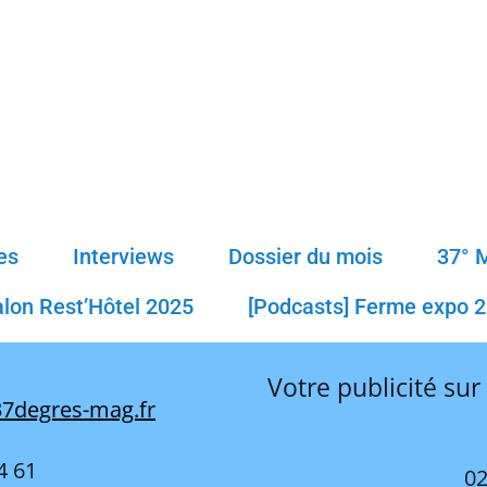
es
Interviews
Dossier du mois
37° 
alon Rest’Hôtel 2025
[Podcasts] Ferme expo 
Votre publicité sur
7degres-mag.fr
4 61
02