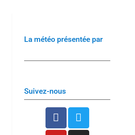
 de l’été pour (re)découvrir le CCC OD
« On veut mettre le feu à
La météo présentée par
Suivez-nous