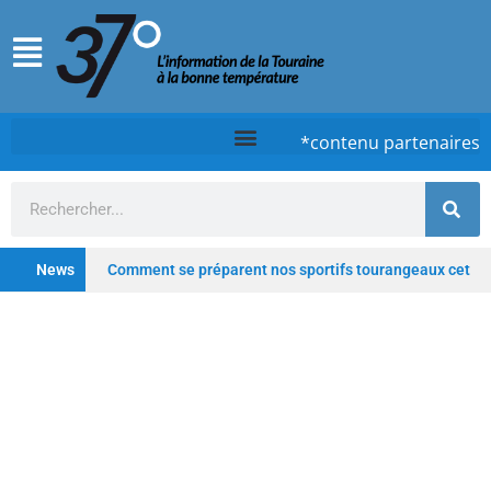
*contenu partenaires
News
Comment se préparent nos sportifs tourangeaux cet
été ?
Chez Case, à Tours, la cuisine d’un timide
qui ose
Tours : De la clinique au lieu hybride,
Saint-Gatien poursuit sa transformation
Depuis
les Deux-Lions à Tours, Starway veut rester un fleuron du
vélo électrique français
Profitez de l’été pour