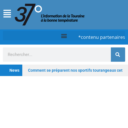
*contenu partenaires
News
Comment se préparent nos sportifs tourangeaux cet
été ?
Chez Case, à Tours, la cuisine d’un timide
qui ose
Tours : De la clinique au lieu hybride,
Saint-Gatien poursuit sa transformation
Depuis
les Deux-Lions à Tours, Starway veut rester un fleuron du
vélo électrique français
Profitez de l’été pour