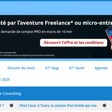
Dossier du mois
37° Mag
37° Sport
Agenda
o 2025
e Consulting
é ?
Chez Case, à Tours, la cuisine d’un timide qui ose