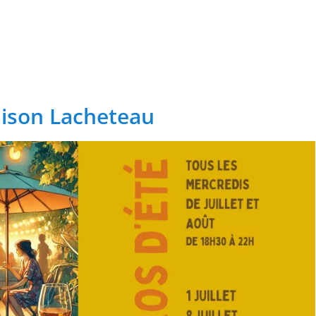
arway veut rester un fleuron du vélo électrique français
Profit
y voit grand
aison Lacheteau