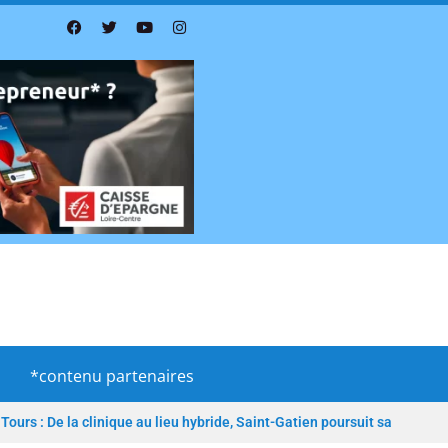
*contenu partenaires
Tours : De la clinique au lieu hybride, Saint-Gatien poursuit sa