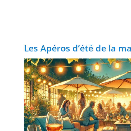
transformation
Depuis les Deux-Lions à Tours, St
feu à Tonnellé » : le nouveau président de l’US Tours Rugb
Les Apéros d’été de la m