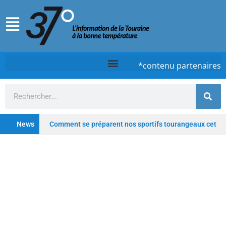
*contenu partenaires
News
Comment se préparent nos sportifs tourangeaux cet
été ?
Chez Case, à Tours, la cuisine d’un timide
qui ose
Tours : De la clinique au lieu hybride,
Saint-Gatien poursuit sa transformation
Depuis
les Deux-Lions à Tours, Starway veut rester un fleuron du
vélo électrique français
Profitez de l’été pour