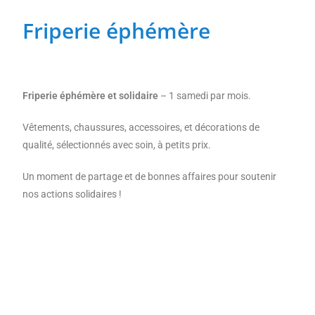
Friperie éphémère
(re)découvrir le CCC OD
« On veut mettre le feu à
Tonnellé » : le nouveau président de l’US Tours Rugby voit
grand
Friperie éphémère et solidaire
– 1 samedi par mois.
Vêtements, chaussures, accessoires, et décorations de
qualité, sélectionnés avec soin, à petits prix.
Un moment de partage et de bonnes affaires pour soutenir
nos actions solidaires !